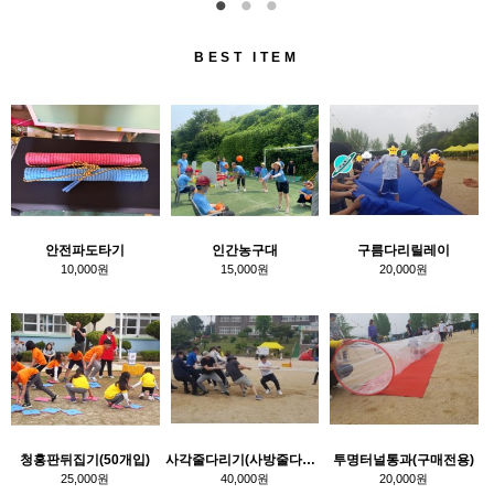
BEST ITEM
안전파도타기
인간농구대
구름다리릴레이
10,000원
15,000원
20,000원
청홍판뒤집기(50개입)
사각줄다리기(사방줄다리기)
투명터널통과(구매전용)
25,000원
40,000원
20,000원