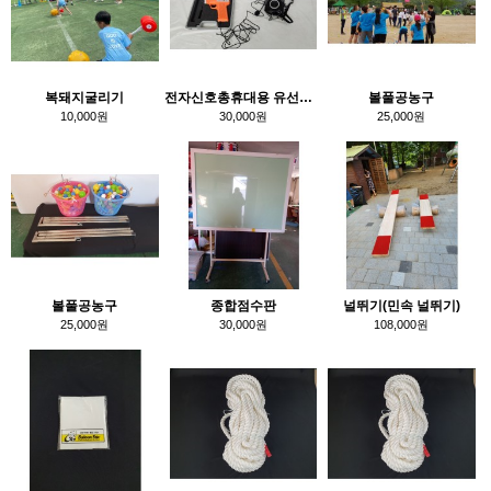
복돼지굴리기
전자신호총휴대용 유선마이크 앰프세트
볼풀공농구
10,000원
30,000원
25,000원
볼풀공농구
종합점수판
널뛰기(민속 널뛰기)
25,000원
30,000원
108,000원