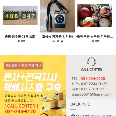
중형 점수판 ( 2개 1조)
고성능 기가폰(강의용)
공(배구공,농구공,피구공,족구공,축구공)
10,000원
25,000원
6,000원