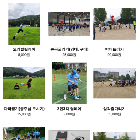
오리발릴레이
큰공굴리기(임대, 구매)
박터트리기
8,000원
25,000원
90,000원
다라끌기(공주님 모시기)
2인3각 릴레이
삼각줄다리기
15,000원
2,000원
35,000원