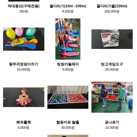
막대풍선(구매전용)
줄다리기(10m -100m)
줄다리기줄(100m)
300원
8,000원
100,000원
왕주걱엉덩이치기
씽씽카릴레이
빙고게임도구
10,000원
9,000원
30,000원
해적룰렛
협동미로 탈출
공나르기
6,000원
30,000원
10,000원